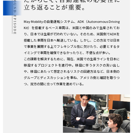
May Mobilityの自動運転システム、ADK（Autonomous Driving
Kit）を搭載するベース車両は、米国と中国のみで生産されてお
り、日本では生産が行われていない。そのため、米国側でADKを
搭載した車両を日本へ輸送している。しかし、この方法では日本
で事業を展開する上でフレキシブル性に欠けたり、必要とするタ
イミングで車両を確保できなかったりと、不便な点が多い。
この課題を解決するために、現在、米国での生産ラインを日本に
移設するプロジェクトを進行中。移設に伴うタスクの洗い出し
や、移設にあたって想定されるリスクの回避方法など、日本側の
グループとディスカッションを重ね、アメリカ側と確認を取りつ
つ、双方の間に立って作業を進めている。