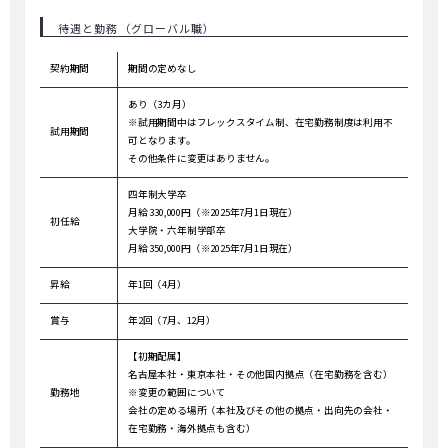
待遇と勤務（グローバル職）
契約期間
期間の定めなし
あり（3カ月）
※試用期間中はフレックスタイム制、在宅勤務制度は利用不
試用期間
可となります。
その他条件に変更はありません。
四年制大学卒
月給 330,000円（※2025年7月1日現在）
初任給
大学院・六年制学部卒
月給 350,000円（※2025年7月1日現在）
昇給
年1回（4月）
賞与
年2回（7月、12月）
【初期配属】
名古屋本社・東京本社・その他国内拠点（在宅勤務を含む）
勤務地
※変更の範囲について
会社の定める場所（本社及びその他の拠点・出向先の会社・
在宅勤務・海外拠点も含む）