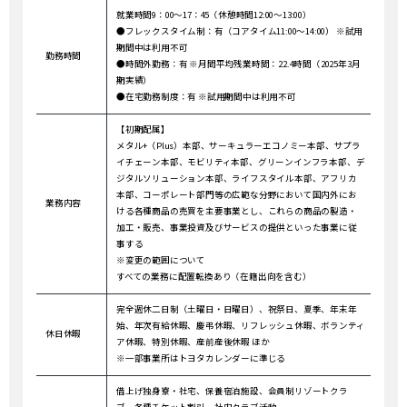
就業時間9：00～17：45（休憩時間12:00～13:00）
●フレックスタイム制：有（コアタイム11:00～14:00） ※試用
期間中は利用不可
勤務時間
●時間外勤務：有 ※月間平均残業時間：22.4時間（2025年3月
期実績）
●在宅勤務制度：有 ※試用期間中は利用不可
【初期配属】
メタル+（Plus）本部、サーキュラーエコノミー本部、サプラ
イチェーン本部、モビリティ本部、グリーンインフラ本部、デ
ジタルソリューション本部、ライフスタイル本部、アフリカ
本部、コーポレート部門等の広範な分野において国内外にお
業務内容
ける各種商品の売買を主要事業とし、これらの商品の製造・
加工・販売、事業投資及びサービスの提供といった事業に従
事する
※変更の範囲について
すべての業務に配置転換あり（在籍出向を含む）
完全週休二日制（土曜日・日曜日）、祝祭日、夏季、年末年
始、年次有給休暇、慶弔休暇、リフレッシュ休暇、ボランティ
休日休暇
ア休暇、特別休暇、産前産後休暇 ほか
※一部事業所はトヨタカレンダーに準じる
借上げ独身寮・社宅、保養宿泊施設、会員制リゾートクラ