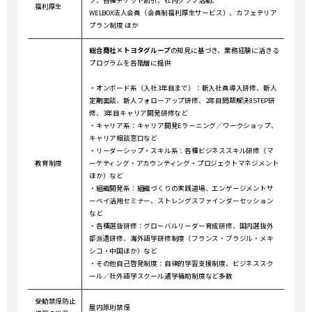
ブ、各種チケット割引、社内クラブ活動、
福利厚生
WELBOX法人会員（会員制福利厚生サービス）、カフェテリア
プラン制度 ほか
総合商社×トヨタグループ
の知見に基づき、業務経験に活きる
プログラムを各階層に提供
・オンボード系（入社3年目まで）：新入社員導入研修、新人
定期面談、新人フォローアップ研修、2年目問題解決8STEP研
修、3年目キャリア開発研修など
・キャリア系：キャリア開発Eラーニング／ワークショップ、
キャリア相談窓口など
・リーダーシップ・スキル系：各種ビジネススキル研修（マ
教育制度
ーケティング・アカウンティング・プロジェクトマネジメント
ほか）など
・組織開発系：組織づくりの実践道場、エンゲージメントサ
ーベイ活用セミナー、ストレングスファインダーセッション
など
・各種選抜研修：グローバルリーダー育成研修、国内選抜外
部派遣研修、海外語学研修制度（フランス・ブラジル・メキ
シコ・中国ほか）など
・その他自己啓発制度：自律的学習支援制度、ビジネススク
ール／社外語学スクール通学補助制度など多数
受動禁煙防止
屋内原則禁煙