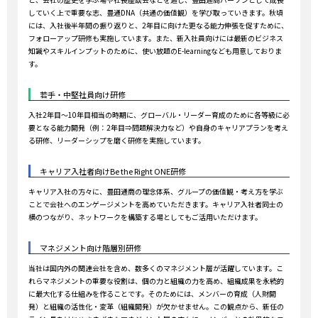
していく上で重要な志、豊通DNA（共通の価値観）を学び取っていきます。秋頃
には、入社後半年間の振り返りと、2年目に向けた更なる能力伸張を促すために、
フォローアップ研修も実施しています。また、新入社員向けには最新のビジネス
知識やスキルインプットのために、使い放題のE-learningなども用意しておりま
す。
若手・中堅社員向け研修
入社2年目～10年目相当の時期に、グローバル・リーダー育成のために各等級に必
要となる能力開発（例：2年目⇒問題解決力など）や自身のキャリアプランを考え
る研修、リーダーシップを磨く研修を実施しています。
キャリア入社者向けBe the Right ONE研修
キャリア入社の方々に、豊田通商の理念体系、グループの価値観・考え方を学ぶ
ことで会社へのエンゲージメントを高めていただきます。キャリア入社者同士の
横のつながり、ネットワークを構築する場としてもご活用いただけます。
マネジメント向け階層別研修
当社は国内外の関連会社を含め、数多くのマネジメント層が活躍しています。こ
れらマネジメントの重要な役割は、個の力と組織の力を高め、組織成果を永続的
に最大化する仕組みを作ることです。そのためには、メンバーの育成（人財開
発）と組織の活性化・変革（組織開発）が欠かせません。この観点から、新任の