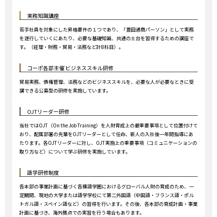
実務知識講座
若手社員を対象にした昇格要件の１つであり、「豊田通商パーソン」として実務
を遂行していくにあたり、必要な基礎知識、共通の土台を習得するための講座で
す。（経理・財務・貿易・法務など計8科目）。
コーポ各部主催 ビジネススキル研修
貿易実務、債権管理、法務などのビジネススキルを、必要な人が必要なときに受
講できる公募型の研修を実施しています。
OJTリーダー研修
当社ではOJT（On the Job Training）を人財育成上の最重要事項として位置付けて
おり、配属部署の先輩をOJTリーダーとして任命、新人の入社後一年間指導にあ
たります。各OJTリーダーに対し、OJT実施上の重要事項（コミュニケーションの
取り方など）について学ぶ研修を実施しています。
語学研修制度
各本部の事業計画に基づく各種語学圏におけるグローバル人財の育成のため、一
定期間、現地の大学または語学学校にて第二外国語（中国語・フランス語・ポル
トガル語・スペイン語など）の習得を行います。その後、各本部の育成計画・事業
計画に基づき、海外拠点での実習を行う場合もあります。