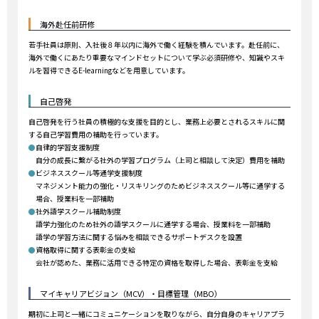
海外赴任前研修
若手社員は原則、入社後８年以内に海外で働く経験を積んでいます。赴任前に、
海外で働くにあたり重要なマインドセットについて学ぶ必須研修や、知識やスキ
ルを習得できるE-learningなどを用意しています。
自己啓発
自己啓発を行う社員の積極的な支援を目的とし、業務上必要とされるスキルに関
する自己学習費用の補助を行っています。
●
自律的学習支援制度
自分の成長に繋がる社外の学習プログラム（上司と相談して決定）費用を補助
●
ビジネススクール等通学支援制度
マネジメント能力の強化・リスキリングのためビジネススクール等に通学する
場合、授業料を一部補助
●
社外語学スクール補助制度
語学力強化のため社外の語学スクールに通学する場合、授業料を一部補助
語学の学習方法に関する悩みを相談できるサポートデスクを設置
●
資格取得に関する表彰金の支給
会社が認めた、業務に活用できる特定の資格を取得した場合、表彰金を支給
マイキャリアビジョン（MCV）・目標管理（MBO）
期初に上司と一緒にコミュニケーションを取りながら、自分自身のキャリアプラ