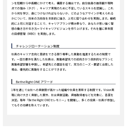
ンを短期から中長期にかけて考え、構築する機会です。自分自身の価値観や現時
点での強み（タグ）、キャリア実現のために不足しているスキルを認識し、これ
から何を学び、身につけなければならないか、どのようなアサインが考えられる
かについて、将来の方向性を主体的に描き、上司と摺り合わせを実施します。継続
的に上司と対話することで、キャリアプランが積み重なり、あなたが思い描く理
想の働き方や生き方＝マイキャリアビジョンを作り上げます。それを基に単年度
の目標管理（MBO）を実施します。
チャレンジローテーション制度
社員のキャリア志向と意欲をできる限り尊重した異動を推進するための制度で
す。一定の要件を満たした社員は、異動希望先での前向きかつ具体的なプランと
異動希望部署を申請し、希望先との面談を経て、双方のニーズ・要望と合致した
場合、優先的に異動をすることができます。
Be the Right ONE アワード
1年を通じて会社への貢献度が高かった組織や社員を表彰する制度です。Vision実
現に向け大きく貢献した案件、社会貢献活動、資格取得者などを対象に、各賞を
決定。毎年「Be the Right ONEセレモニー」を開催し、多くの役員・社員が参加し
てもその功績を称えています。