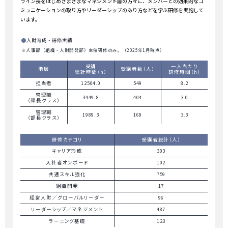
ライン長をはじめさまざまなマネジメント層の方々に、メンバーとの効果的なコ
ミュニケーションの取り方やリーダーシップのあり方などを学ぶ研修を実施して
います。
人財育成・研修実績
※人事部（組織・人財開発部）主催研修のみ。（2025年1月時点）
受講
一人当たり
階層
受講者数（人）
総計時間（h）
研修時間（h）
担当者
12504.0
549
8.2
管理職
3449.8
404
3.0
（課長クラス）
管理職
1989.3
169
3.3
（部長クラス）
研修カテゴリ
受講者総計（人）
キャリア形成
303
入社者オンボード
102
共通スキル強化
759
組織開発
17
経営人財／グローバルリーダー
96
リーダーシップ／マネジメント
487
ラーニング基礎
123