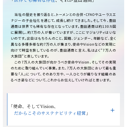
当社の歴史を振り返ると、トーメンとの合併・CFAOやユーラスエ
ナジーの子会社化を通じて、成長し続けてきました。そして今、豊田
通商は世界でも稀有な存在となっています。豊田通商は約130カ国
に展開し、約7万の人が働いていますが、ここにマジョリティはいな
いのです。出自はもちろんのこと、国籍、ジェンダー、年齢など、全く
異なる多種多様な約7万の人が集まり、使命やVisionなどの実現に
向けて時空を旅しているのが、豊田通商と言え、私はよく“7万人の
大旅団”と表しています。
この7万人の大旅団が向かうべき使命やVision、そしてその実現
のために取り組んでいく事業。また、7万人の大旅団において最も重
要な「人」について、そのあり方や、一人ひとりが織りなす組織のあ
るべき姿などについて、これからお伝えしていければと思います。
「使命、そしてVision、
だからこそのサステナビリティ経営
」